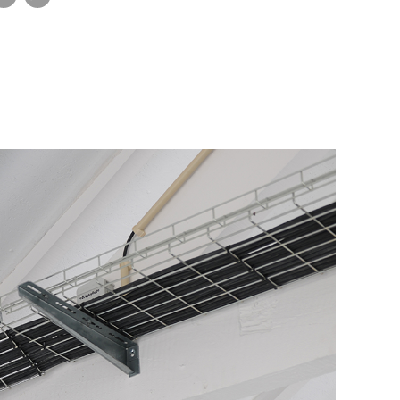
ho que apresentamos esta empreitada situada na Av.
s fachadas e caixilharia foram executadas de novo e a
mes da Costa, no Porto.
i recuperada com a telha original. O edifício foi
 Arquitetura da autoria da Arq.a Sofia Granjo
ransformar um edifício pesado e antiquado em algo
sistema infra-estruturas (AVAC, Electricidade,
legante, para além de o dotar com todas as infra-
ções, Alarmes, Vídeo Vigilância, Hidráulicas) só
ecessárias à sua nova vida. Para além disso o projeto
aças a uma excelente coordenação de projeto e
 foi minuciosamente detalhado de modo a criar a
de obra. Foram criados novos espaços interiores,
necessária para que a WEPLAN pudesse desenvolver
ara o exterior, instalações sanitárias e transformou-
 no prazo pretendido pelo cliente.
ga garagem numa confortável sala de conferências.
stá à vista!