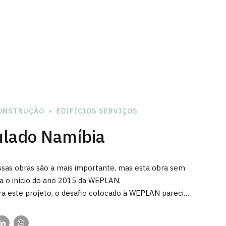
ONSTRUÇÃO
EDIFÍCIOS SERVIÇOS
ulado Namíbia
ssas obras são a mais importante, mas esta obra sem
ca o início do ano 2015 da WEPLAN.
ra este projeto, o desafio colocado à WEPLAN parecia
 mas acreditamos na nossa capacidade e partimos para
o foi abrangente, iniciou-se pela demolição integral
de 3 meses que se revelou muito gratificante. É com
 mantendo apenas as paredes exteriores e as lajes de