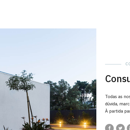
C
Cons
Todas as no
dúvida, mar
À partida pa
impossível,
A intervençã
uma viagem 
do interior,