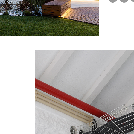
muito orgul
pavimento, a
Marechal Go
cobertura fo
O projeto de
dotado de
conseguiu t
um complexo 
moderno e e
Telecomunica
estruturas n
possível gr
de execução
preparação 
ferramenta 
novos vãos p
os trabalhos
se uma anti
O resultado e