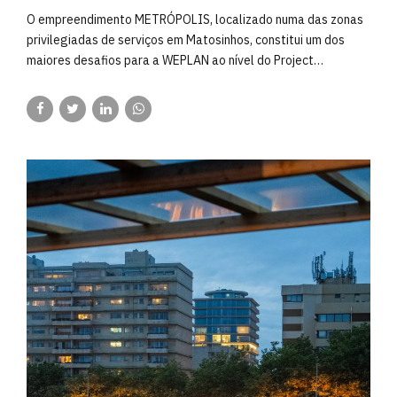
O empreendimento METRÓPOLIS, localizado numa das zonas
privilegiadas de serviços em Matosinhos, constitui um dos
maiores desafios para a WEPLAN ao nível do Project
Management. O Empreendimento constitui a reabilitação
integral da antiga fabrica, localizada na frente da Av. da
Senhora da Hora, que comporta cerca de 3.400 m2 de área de
escritórios, e uma 2a fase que contempla a construção de
Edifícios novos de Escritórios de Co-living numa área total
aproximada de 20.000m2. O Projeto, que constituirá um
“cluster” emblemático ao nível de serviços, numa área de
Matosinhos que já está fortemente consolidada, é da autoria
da JCC Arquitecto. Destaca-se a proximidade à estação de
Metro, ao Norteshopping, ao Instituto CUF, ao Porto Business
School e a outros edifícios e empreendimentos de serviços
semelhantes. A WEPLAN está encarregue de todo o processo
de Gestão de Projeto, Implementação da Obra e
Monitorização do processo de construção do inicio ao fim,
representando assim um dos processos de Project
Management mais importantes para empresa, tendo em