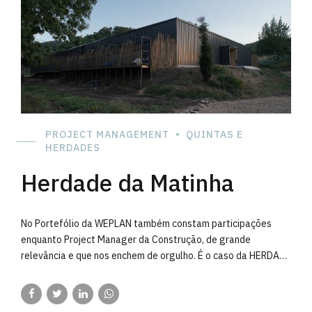
PROJECT MANAGEMENT
QUINTAS E
HERDADES
Herdade da Matinha
No Portefólio da WEPLAN também constam participações
enquanto Project Manager da Construção, de grande
relevância e que nos enchem de orgulho. É o caso da HERDADE
DA MATINHA, o Turismo Rural de referência na Rota Vicentina,
que para além do encanto e da beleza do enquadramento
natural onde está inserido, beneficia da “Arte” e do “Gosto”