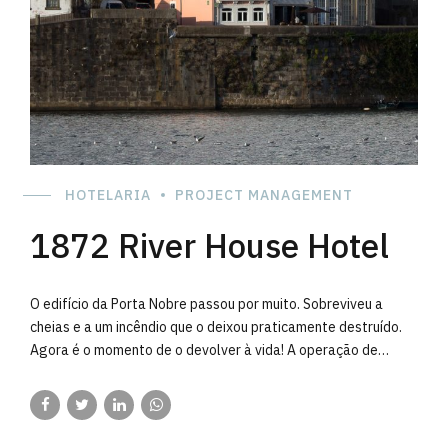
HOTELARIA
PROJECT MANAGEMENT
1872 River House Hotel
O edifício da Porta Nobre passou por muito. Sobreviveu a
cheias e a um incêndio que o deixou praticamente destruído.
Agora é o momento de o devolver à vida! A operação de
reabilitação terminou e iniciou em 2014, uma nova fase da sua
existência sob a forma de «1872 – River House», que já é uma
das unidades hoteleiras de referência no Centro Histórico. O
avançado estado de degradação do edifício obrigou a um