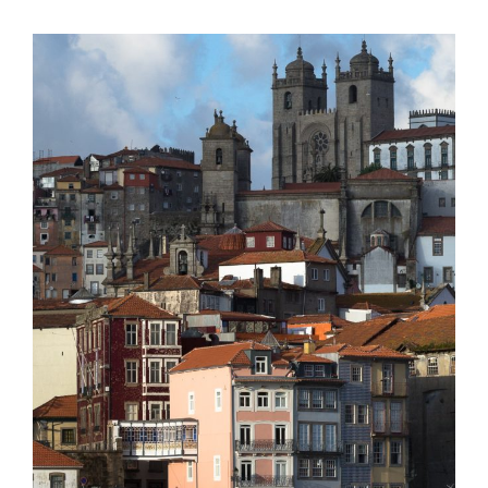
único de Alfredo Moreira da Silva, o mentor e criador desta
oferta turística, onde se anseia, cada vez que vimos embora,
simplesmente, voltar. Foram estas e outras caraterísticas
Humanas do nosso cliente, que nos motivou para um desafio
único de renovar “sem estragar” o edificado e participar na
Gestão do Projeto e na Construção da Ampliação, que agora
permite à Herdade da Matinha, oferecer em dimensão
adequada com o conforto dos nossos tempos, aos Hóspedes,
uma experiência ainda melhor. A WEPLAN enquanto Project
Manager, liderou o processo de Planeamento, Controlo de
Custos e Qualidade, implementando um Projeto de Criação do
Próprio Cliente, num prazo muito apertado e com as
condicionantes inerentes a uma obra deslocalizada. A
WEPLAN agradece a todos os parceiros que participaram
nesta missão, desde projetistas, fornecedores, sub-
empreiteiros, e também aos técnicos da própria WEPLAN que
se empenharam no melhor.