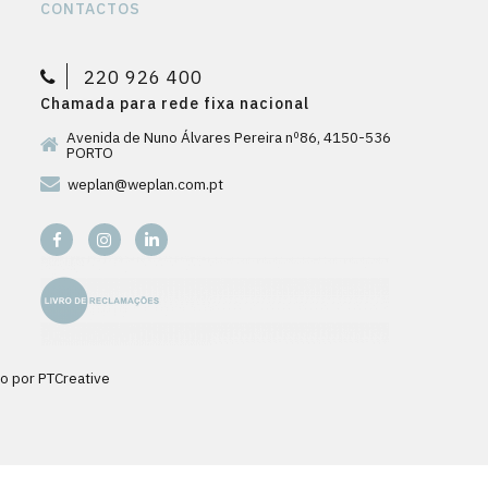
CONTACTOS
220 926 400
Chamada para rede fixa nacional
Avenida de Nuno Álvares Pereira nº86, 4150-536
PORTO
weplan@weplan.com.pt
do por
PTCreative