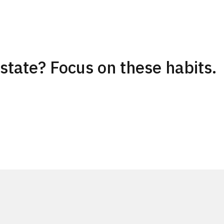
Apresentação
Serviços
Construção
Projec
state? Focus on these habits.